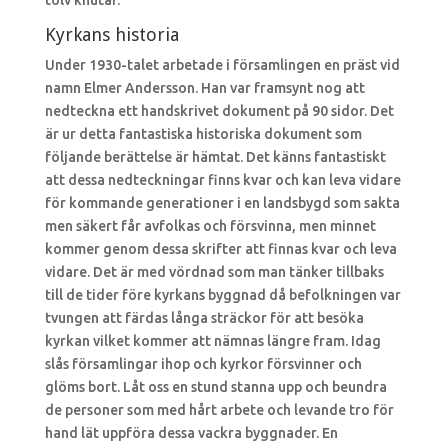
tolv knutar.
Kyrkans historia
Under 1930-talet arbetade i församlingen en präst vid
namn Elmer Andersson. Han var framsynt nog att
nedteckna ett handskrivet dokument på 90 sidor. Det
är ur detta fantastiska historiska dokument som
följande berättelse är hämtat. Det känns fantastiskt
att dessa nedteckningar finns kvar och kan leva vidare
för kommande generationer i en landsbygd som sakta
men säkert får avfolkas och försvinna, men minnet
kommer genom dessa skrifter att finnas kvar och leva
vidare. Det är med vördnad som man tänker tillbaks
till de tider före kyrkans byggnad då befolkningen var
tvungen att färdas långa sträckor för att besöka
kyrkan vilket kommer att nämnas längre fram. Idag
slås församlingar ihop och kyrkor försvinner och
glöms bort. Låt oss en stund stanna upp och beundra
de personer som med hårt arbete och levande tro för
hand lät uppföra dessa vackra byggnader. En