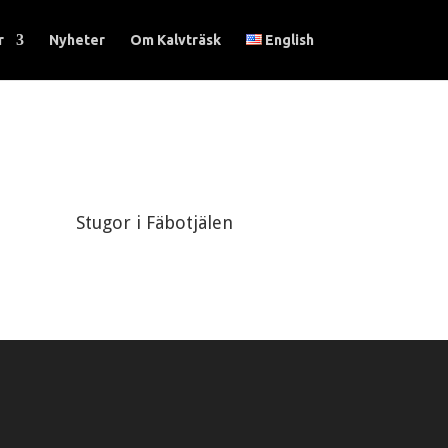
r
Nyheter
Om Kalvträsk
English
Stugor i Fäbotjälen