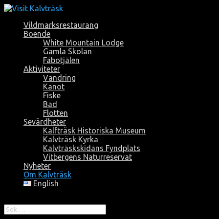
Vildmarksrestaurang
Boende
White Mountain Lodge
Gamla Skolan
Fäbotjälen
Aktiviteter
Vandring
Kanot
Fiske
Bad
Flotten
Sevärdheter
Kalfträsk Historiska Museum
Kalvträsk Kyrka
Kalvträskskidans Fyndplats
Vitbergens Naturreservat
Nyheter
Om Kalvträsk
English
Välj en sida